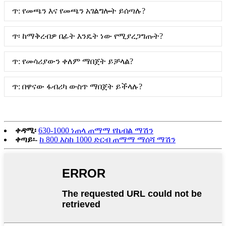
ጥ: የመጫን እና የመጫን አገልግሎት ይሰጣሉ?
ጥ፡ ከማቅረብዎ በፊት እንዴት ነው የሚያረጋግጡት?
ጥ: የመሳሪያውን ቀለም ማበጀት ይቻላል?
ጥ: በዋናው ፋብሪካ ውስጥ ማበጀት ይችላሉ?
ቀዳሚ፡
630-1000 ነጠላ ጠማማ የኬብል ማሽን
ቀጣይ፡-
ከ 800 እስከ 1000 ድርብ ጠማማ ማሰሻ ማሽን