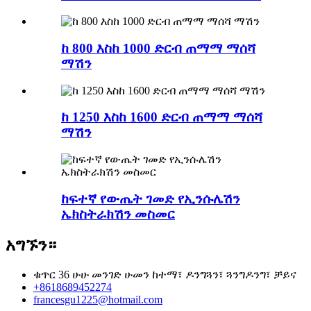
ከ 800 እስከ 1000 ድርብ ጠማማ ማሰሻ
ማሽን
ከ 1250 እስከ 1600 ድርብ ጠማማ ማሰሻ
ማሽን
ከፍተኛ የውጤት ገመድ የኢንሱሌሽን
ኤክስትራክሽን መስመር
አግኙን።
ቁጥር 36 ሁሁ መንገድ ሁመን ከተማ፣ ዶንግጓን፣ ጓንግዶንግ፣ ቻይና
+8618689452274
francesgu1225@hotmail.com