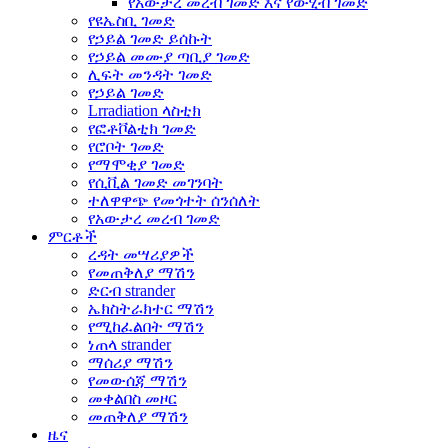
የአውታረ መረብ ገመድ እና የውሂብ ገመድ
የዩኤስቢ ገመድ
የኃይል ገመድ ይሰኩት
የኃይል መሙያ ጣቢያ ገመድ
ሊፍት መንዳት ገመድ
የኃይል ገመድ
Lrradiation ላስቲክ
የፎቶቮልቲክ ገመድ
የሮቦት ገመድ
የማሞቂያ ገመድ
የሲቪል ገመድ መገንባት
ተለዋዋጭ የመጎተት ሰንሰለት
የአውታረ መረብ ገመድ
ምርቶች
ረዳት መሣሪያዎች
የመጠቅለያ ማሽን
ድርብ strander
ኤክስትራክተር ማሽን
የሚከፈልበት ማሽን
ነጠላ strander
ማሰሪያ ማሽን
የመውሰጃ ማሽን
መቀልበስ መዞር
መጠቅለያ ማሽን
ዜና