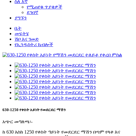
ስለ እኛ
የሚጠየቁ ጥያቄዎች
ደንበኛ
ያግኙን
ቤት
መፍትሄ
ሽቦ እና ገመድ
የኢንዱስትሪ ኬብሎች
630-1250 የቀስት አይነት የመደርደር ማሽን
አጭር መግለጫ፡-
ከ 630 እስከ 1250 የቀስት ዓይነት የመደርደር ማሽን በጣም የላቀ እና