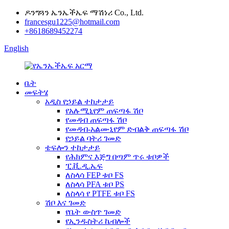
ዶንግጓን ኤንኤችኤፍ ማሽነሪ Co., Ltd.
francesgu1225@hotmail.com
+8618689452274
English
ቤት
መፍትሄ
አዲስ የኃይል ተከታታይ
የአሉሚኒየም ጠፍጣፋ ሽቦ
የመዳብ ጠፍጣፋ ሽቦ
የመዳብ-አልሙኒየም ድብልቅ ጠፍጣፋ ሽቦ
የኃይል ባትሪ ገመድ
ቴፍሎን ተከታታይ
የሕክምና እጅግ በጣም ጥሩ ቱቦዎች
ፒ.ቪ.ዲ.ኤፍ
ለስላሳ FEP ቱቦ FS
ለስላሳ PFA ቱቦ PS
ለስላሳ የ PTFE ቱቦ FS
ሽቦ እና ገመድ
የቤት ውስጥ ገመድ
የኢንዱስትሪ ኬብሎች