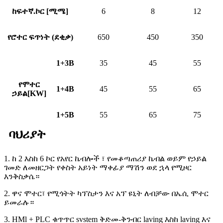
ከፍተኛ.ኮር [ሚሜ]
6
8
12
የሮተር ፍጥነት (ደቂቃ)
650
450
350
1+3B
35
45
55
የሞተር
1+4B
45
55
65
ኃይል[KW]
1+5B
55
65
75
ባህሪያት
1. ከ 2 እስከ 6 ኮር የአየር ኬብሎች ፣ የመቆጣጠሪያ ኬብል ወይም የኃይል
ገመድ ለመዘርጋት የቀስት አይነት ማቀፊያ ማሽን ወደ ኋላ የሚዞር
እንቅስቃሴ።
2. ዋና ሞተር፣ የሚጎትት ካፕስታን እና አፕ ዩኒት ለብቻው በኤሲ ሞተር
ይመራሉ።
3. HMl + PLC ቁጥጥር svstem ቅድመ-ቅንብር laving እስከ laving እና