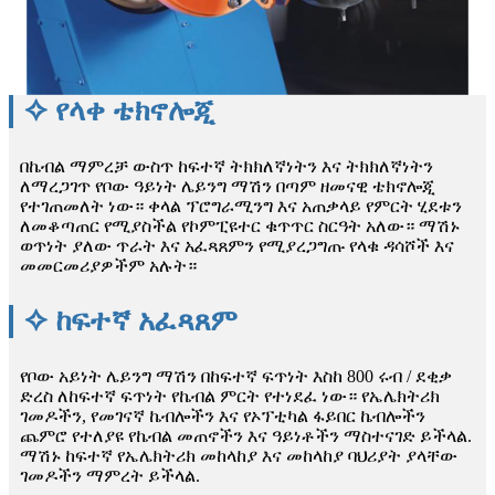
✧ የላቀ ቴክኖሎጂ
በኬብል ማምረቻ ውስጥ ከፍተኛ ትክክለኛነትን እና ትክክለኛነትን
ለማረጋገጥ የቦው ዓይነት ሌይንግ ማሽን በጣም ዘመናዊ ቴክኖሎጂ
የተገጠመለት ነው። ቀላል ፕሮግራሚንግ እና አጠቃላይ የምርት ሂደቱን
ለመቆጣጠር የሚያስችል የኮምፒዩተር ቁጥጥር ስርዓት አለው። ማሽኑ
ወጥነት ያለው ጥራት እና አፈጻጸምን የሚያረጋግጡ የላቁ ዳሳሾች እና
መመርመሪያዎችም አሉት።
✧ ከፍተኛ አፈጻጸም
የቦው አይነት ሌይንግ ማሽን በከፍተኛ ፍጥነት እስከ 800 ሩብ / ደቂቃ
ድረስ ለከፍተኛ ፍጥነት የኬብል ምርት የተነደፈ ነው። የኤሌክትሪክ
ገመዶችን, የመገናኛ ኬብሎችን እና የኦፕቲካል ፋይበር ኬብሎችን
ጨምሮ የተለያዩ የኬብል መጠኖችን እና ዓይነቶችን ማስተናገድ ይችላል.
ማሽኑ ከፍተኛ የኤሌክትሪክ መከላከያ እና መከላከያ ባህሪያት ያላቸው
ገመዶችን ማምረት ይችላል.