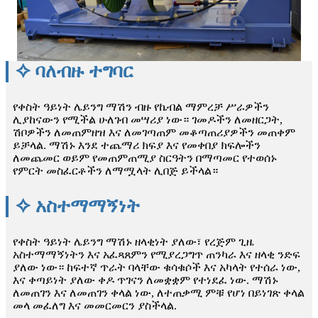
✧ ባለብዙ ተግባር
የቀስት ዓይነት ሌይንግ ማሽን ብዙ የኬብል ማምረቻ ሥራዎችን
ሊያከናውን የሚችል ሁለገብ መሣሪያ ነው። ገመዶችን ለመዘርጋት,
ሽቦዎችን ለመጠምዘዝ እና ለመገጣጠም መቆጣጠሪያዎችን መጠቀም
ይቻላል. ማሽኑ እንደ ተጨማሪ ክፍያ እና የመቀበያ ክፍሎችን
ለመጨመር ወይም የመጠምጠሚያ ስርዓትን በማጣመር የተወሰኑ
የምርት መስፈርቶችን ለማሟላት ሊበጅ ይችላል።
✧ አስተማማኝነት
የቀስት ዓይነት ሌይንግ ማሽኑ ዘላቂነት ያለው፣ የረጅም ጊዜ
አስተማማኝነትን እና አፈጻጸምን የሚያረጋግጥ ጠንካራ እና ዘላቂ ንድፍ
ያለው ነው። ከፍተኛ ጥራት ባላቸው ቁሳቁሶች እና አካላት የተሰራ ነው,
እና ቀጣይነት ያለው ቀዶ ጥገናን ለመቋቋም የተነደፈ ነው. ማሽኑ
ለመጠገን እና ለመጠገን ቀላል ነው, ለተጠቃሚ ምቹ የሆነ በይነገጽ ቀላል
መላ መፈለግ እና መመርመርን ያስችላል.