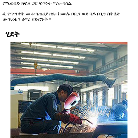
የሚወሰድ ክፍል ጋር ፍጥነት ማመሳሰል.
4. የጭንቀት መቆጣጠሪያ ዘዴ፡ ከሙሉ ቦቢን ወደ ባዶ ቦቢን ስትሄድ
ውጥረቱን ቋሚ ያድርጉት።
ሂደት