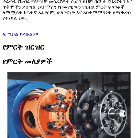
ቀልጣፋ የኬብል ማምረቻ መሳሪያዎች ሲሆን ይህም በርካታ ባህሪያትን እና
ጥቅሞችን ይሰጣል. ይህ ማሽን የዘመናዊውን የኬብል ምርት ፍላጎቶች
ለማሟላት ከፍተኛ አፈፃፀም, ሁለገብነት እና አስተማማኝነት ለማቅረብ
የተነደፈ ነው.
ኢሜይል ይላኩልን።
የምርት ዝርዝር
የምርት መለያዎች