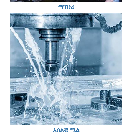
ማሽነሪ
አሰልቺ ሚል