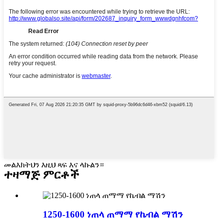
መልእክትህን እዚህ ጻፍ እና ላኩልን።
ተዛማጅ ምርቶች
1250-1600 ነጠላ ጠማማ የኬብል ማሽን