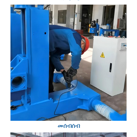
መሰብሰብ