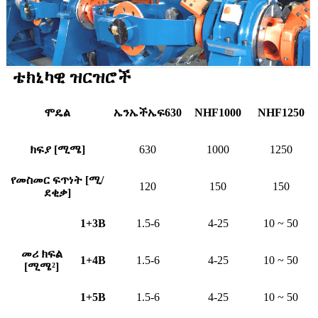
ቴክኒካዊ ዝርዝሮች
ሞዴል
ኤንኤችኤፍ630
NHF1000
NHF1250
ክፍያ [ሚሜ]
630
1000
1250
የመስመር ፍጥነት [ሚ/
120
150
150
ደቂቃ]
1+3B
1.5-6
4-25
10 ~ 50
መሪ ክፍል
1+4B
1.5-6
4-25
10 ~ 50
[ሚሜ
²
]
1+5B
1.5-6
4-25
10 ~ 50