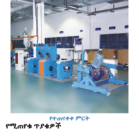
የተጠናቀቀ ምርት
የሚጠየቁ ጥያቄዎች