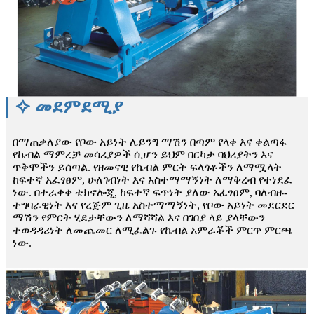
✧ መደምደሚያ
በማጠቃለያው የቦው አይነት ሌይንግ ማሽን በጣም የላቀ እና ቀልጣፋ
የኬብል ማምረቻ መሳሪያዎች ሲሆን ይህም በርካታ ባህሪያትን እና
ጥቅሞችን ይሰጣል. የዘመናዊ የኬብል ምርት ፍላጎቶችን ለማሟላት
ከፍተኛ አፈፃፀም, ሁለገብነት እና አስተማማኝነት ለማቅረብ የተነደፈ
ነው. በተራቀቀ ቴክኖሎጂ, ከፍተኛ ፍጥነት ያለው አፈፃፀም, ባለብዙ-
ተግባራዊነት እና የረጅም ጊዜ አስተማማኝነት, የቦው አይነት መደርደር
ማሽን የምርት ሂደታቸውን ለማሻሻል እና በገበያ ላይ ያላቸውን
ተወዳዳሪነት ለመጨመር ለሚፈልጉ የኬብል አምራቾች ምርጥ ምርጫ
ነው.