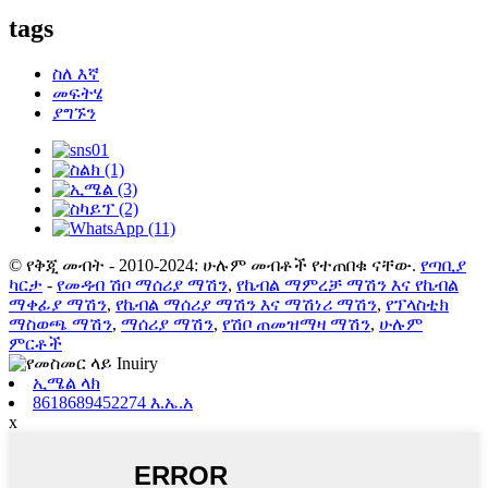
tags
ስለ እኛ
መፍትሄ
ያግኙን
© የቅጂ መብት - 2010-2024: ሁሉም መብቶች የተጠበቁ ናቸው.
የጣቢያ
ካርታ
-
የመዳብ ሽቦ ማሰሪያ ማሽን
,
የኬብል ማምረቻ ማሽን እና የኬብል
ማቀፊያ ማሽን
,
የኬብል ማሰሪያ ማሽን እና ማሽነሪ ማሽን
,
የፕላስቲክ
ማስወጫ ማሽን
,
ማሰሪያ ማሽን
,
የሽቦ ጠመዝማዛ ማሽን
,
ሁሉም
ምርቶች
ኢሜል ላክ
8618689452274 እ.ኤ.አ
x