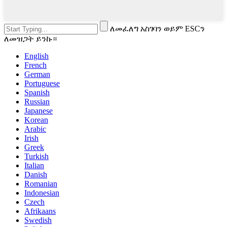
ለመፈለግ አስገባን ወይም ESCን
ለመዝጋት ይንኩ።
English
French
German
Portuguese
Spanish
Russian
Japanese
Korean
Arabic
Irish
Greek
Turkish
Italian
Danish
Romanian
Indonesian
Czech
Afrikaans
Swedish