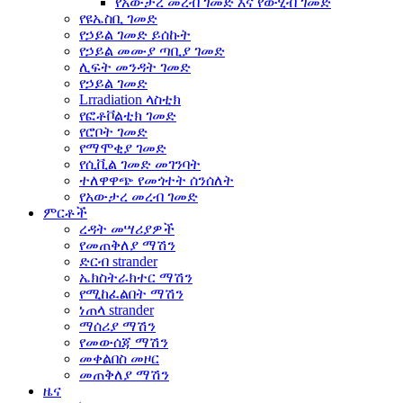
የአውታረ መረብ ገመድ እና የውሂብ ገመድ
የዩኤስቢ ገመድ
የኃይል ገመድ ይሰኩት
የኃይል መሙያ ጣቢያ ገመድ
ሊፍት መንዳት ገመድ
የኃይል ገመድ
Lrradiation ላስቲክ
የፎቶቮልቲክ ገመድ
የሮቦት ገመድ
የማሞቂያ ገመድ
የሲቪል ገመድ መገንባት
ተለዋዋጭ የመጎተት ሰንሰለት
የአውታረ መረብ ገመድ
ምርቶች
ረዳት መሣሪያዎች
የመጠቅለያ ማሽን
ድርብ strander
ኤክስትራክተር ማሽን
የሚከፈልበት ማሽን
ነጠላ strander
ማሰሪያ ማሽን
የመውሰጃ ማሽን
መቀልበስ መዞር
መጠቅለያ ማሽን
ዜና