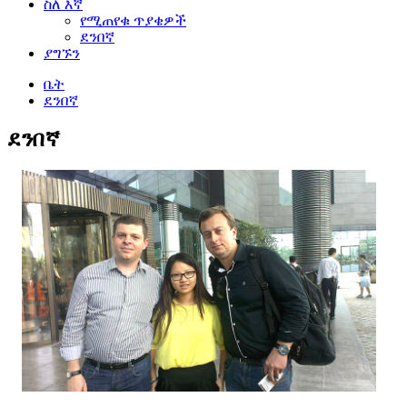
ስለ እኛ
የሚጠየቁ ጥያቄዎች
ደንበኛ
ያግኙን
ቤት
ደንበኛ
ደንበኛ