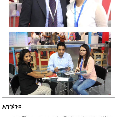
አግኙን።