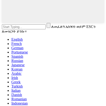
ለመፈለግ አስገባን ወይም ESCን
ለመዝጋት ይንኩ።
English
French
German
Portuguese
Spanish
Russian
Japanese
Korean
Arabic
Irish
Greek
Turkish
Italian
Danish
Romanian
Indonesian