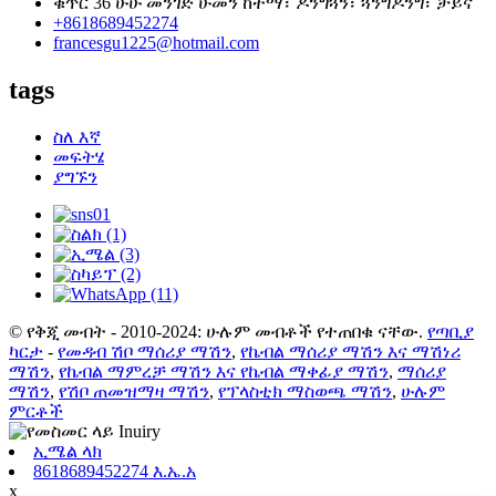
ቁጥር 36 ሁሁ መንገድ ሁመን ከተማ፣ ዶንግጓን፣ ጓንግዶንግ፣ ቻይና
+8618689452274
francesgu1225@hotmail.com
tags
ስለ እኛ
መፍትሄ
ያግኙን
© የቅጂ መብት - 2010-2024: ሁሉም መብቶች የተጠበቁ ናቸው.
የጣቢያ
ካርታ
-
የመዳብ ሽቦ ማሰሪያ ማሽን
,
የኬብል ማሰሪያ ማሽን እና ማሽነሪ
ማሽን
,
የኬብል ማምረቻ ማሽን እና የኬብል ማቀፊያ ማሽን
,
ማሰሪያ
ማሽን
,
የሽቦ ጠመዝማዛ ማሽን
,
የፕላስቲክ ማስወጫ ማሽን
,
ሁሉም
ምርቶች
ኢሜል ላክ
8618689452274 እ.ኤ.አ
x