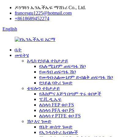
ዶንግጓን ኤንኤችኤፍ ማሽነሪ Co., Ltd.
francesgu1225@hotmail.com
+8618689452274
English
ቤት
መፍትሄ
አዲስ የኃይል ተከታታይ
የአሉሚኒየም ጠፍጣፋ ሽቦ
የመዳብ ጠፍጣፋ ሽቦ
የመዳብ-አልሙኒየም ድብልቅ ጠፍጣፋ ሽቦ
የኃይል ባትሪ ገመድ
ቴፍሎን ተከታታይ
የሕክምና እጅግ በጣም ጥሩ ቱቦዎች
ፒ.ቪ.ዲ.ኤፍ
ለስላሳ FEP ቱቦ FS
ለስላሳ PFA ቱቦ PS
ለስላሳ የ PTFE ቱቦ FS
ሽቦ እና ገመድ
የቤት ውስጥ ገመድ
የኢንዱስትሪ ኬብሎች