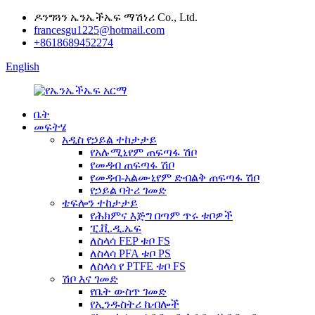
ዶንግጓን ኤንኤችኤፍ ማሽነሪ Co., Ltd.
francesgu1225@hotmail.com
+8618689452274
English
ቤት
መፍትሄ
አዲስ የኃይል ተከታታይ
የአሉሚኒየም ጠፍጣፋ ሽቦ
የመዳብ ጠፍጣፋ ሽቦ
የመዳብ-አልሙኒየም ድብልቅ ጠፍጣፋ ሽቦ
የኃይል ባትሪ ገመድ
ቴፍሎን ተከታታይ
የሕክምና እጅግ በጣም ጥሩ ቱቦዎች
ፒ.ቪ.ዲ.ኤፍ
ለስላሳ FEP ቱቦ FS
ለስላሳ PFA ቱቦ PS
ለስላሳ የ PTFE ቱቦ FS
ሽቦ እና ገመድ
የቤት ውስጥ ገመድ
የኢንዱስትሪ ኬብሎች