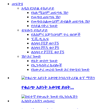
መፍትሄ
አዲስ የኃይል ተከታታይ
የአሉሚኒየም ጠፍጣፋ ሽቦ
የመዳብ ጠፍጣፋ ሽቦ
የመዳብ-አልሙኒየም ድብልቅ ጠፍጣፋ ሽቦ
የኃይል ባትሪ ገመድ
ቴፍሎን ተከታታይ
የሕክምና እጅግ በጣም ጥሩ ቱቦዎች
ፒ.ቪ.ዲ.ኤፍ
ለስላሳ FEP ቱቦ FS
ለስላሳ PFA ቱቦ PS
ለስላሳ የ PTFE ቱቦ FS
ሽቦ እና ገመድ
የቤት ውስጥ ገመድ
የኢንዱስትሪ ኬብሎች
የአውታረ መረብ ገመድ እና የውሂብ ገመድ
የቁራጭ አይነት አቀባዊ ይዘት...