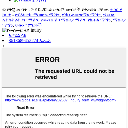
© የቅጂ መብት - 2010-2024: ሁሉም መብቶች የተጠበቁ ናቸው.
የጣቢያ
ካርታ
-
የፕላስቲክ ማስወጫ ማሽን
,
የሽቦ ጠመዝማዛ ማሽን
,
የኬብል
ኤክስትራክተር ማሽን
,
የመዳብ ሽቦ ማሰሪያ ማሽን
,
የኬብል ማሽን
,
ማሰሪያ
ማሽን
,
ሁሉም ምርቶች
ኢሜል ላክ
8618689452274 እ.ኤ.አ
x