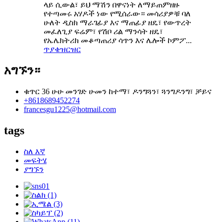
ላይ ሲውል፣ ይህ ማሽን በዋናነት ለማይጠምዘዙ
የተጣመሩ አሃዶች ነው የሚሰራው። መሳሪያዎቹ ባለ
ሁለት ዲስክ ማራገፊያ እና ማጠፊያ ዘዴ፣ የውጥረት
መፈለጊያ ፍሬም፣ የሽቦ ሪል ማንሳት ዘዴ፣
የኤሌክትሪክ መቆጣጠሪያ ሳጥን እና ሌሎች ኮምፖ...
ጥያቄ
ዝርዝር
አግኙን።
ቁጥር 36 ሁሁ መንገድ ሁመን ከተማ፣ ዶንግጓን፣ ጓንግዶንግ፣ ቻይና
+8618689452274
francesgu1225@hotmail.com
tags
ስለ እኛ
መፍትሄ
ያግኙን