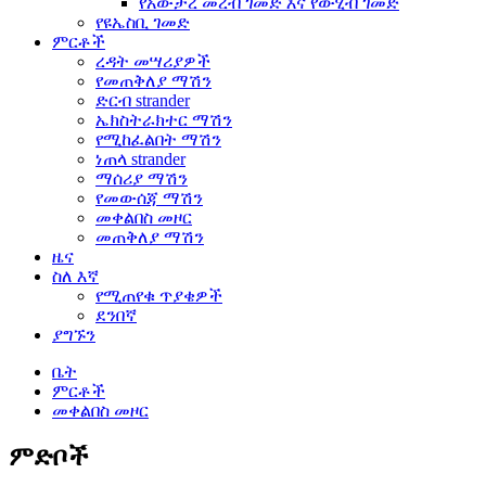
የአውታረ መረብ ገመድ እና የውሂብ ገመድ
የዩኤስቢ ገመድ
ምርቶች
ረዳት መሣሪያዎች
የመጠቅለያ ማሽን
ድርብ strander
ኤክስትራክተር ማሽን
የሚከፈልበት ማሽን
ነጠላ strander
ማሰሪያ ማሽን
የመውሰጃ ማሽን
መቀልበስ መዞር
መጠቅለያ ማሽን
ዜና
ስለ እኛ
የሚጠየቁ ጥያቄዎች
ደንበኛ
ያግኙን
ቤት
ምርቶች
መቀልበስ መዞር
ምድቦች