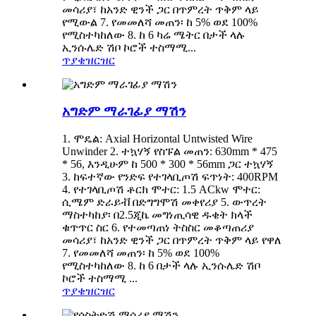
መሳሪያ፣ ከአንድ ዊንች ጋር በጥምረት ጥቅም ላይ
የሚውል 7. የመመለሻ መጠን፡ ከ 5% ወደ 100%
የሚስተካከለው 8. ከ 6 ካሬ ሜትር በታች ላሉ
ኢንሱሌድ ሽቦ ኮሮች ተስማሚ...
ጥያቄ
ዝርዝር
አግድም ማራገፊያ ማሽን
1. ሞዴል: Axial Horizontal Untwisted Wire
Unwinder 2. ተኳሃኝ የስፑል መጠን: 630mm * 475
* 56, እንዲሁም ከ 500 * 300 * 56mm ጋር ተኳሃኝ
3. ከፍተኛው የንድፍ የተገላቢጦሽ ፍጥነት: 400RPM
4. የተገላቢጦሽ ቶርክ ሞተር: 1.5 ACkw ሞተር:
ሲሜም ድራይቭ በድግግሞሽ መቀየሪያ 5. ውጥረት
ማስተካከያ፡ በ2.5ጂኬ መግነጢሳዊ ዱቄት ክላች
ቁጥጥር ስር 6. የተመጣጠነ ትስስር መቆጣጠሪያ
መሳሪያ፣ ከአንድ ዊንች ጋር በጥምረት ጥቅም ላይ የዋለ
7. የመመለሻ መጠን፡ ከ 5% ወደ 100%
የሚስተካከለው 8. ከ 6 በታች ላሉ ኢንሱሌድ ሽቦ
ኮሮች ተስማሚ ...
ጥያቄ
ዝርዝር