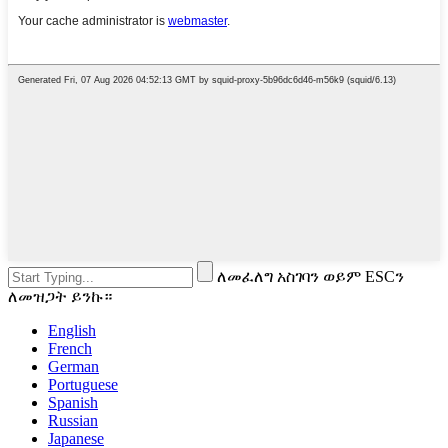
ለመፈለግ አስገባን ወይም ESCን
ለመዝጋት ይንኩ።
English
French
German
Portuguese
Spanish
Russian
Japanese