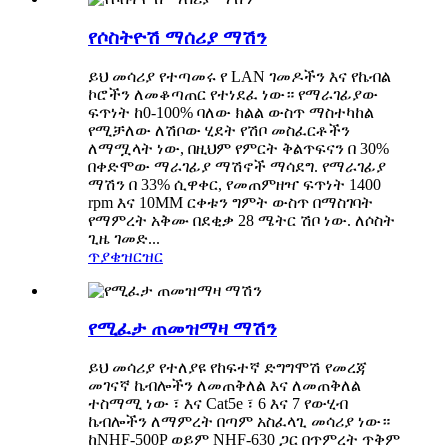
የሶስትዮሽ ማሰሪያ ማሽን
ይህ መሳሪያ የተጣመሩ የ LAN ገመዶችን እና የኬብል
ኮሮችን ለመቆጣጠር የተነደፈ ነው። የማራገፊያው
ፍጥነት ከ0-100% ባለው ክልል ውስጥ ማስተካከል
የሚቻለው ለሽቦው ሂደት የሽቦ መስፈርቶችን
ለማሟላት ነው, በዚህም የምርት ቅልጥፍናን በ 30%
በቀድሞው ማራገፊያ ማሽኖች ማሳደግ. የማራገፊያ
ማሽን በ 33% ሲዋቀር, የመጠምዘዣ ፍጥነት 1400
rpm እና 10MM ርቀቱን ግምት ውስጥ በማስገባት
የማምረት አቅሙ በደቂቃ 28 ሜትር ሽቦ ነው. ለሶስት
ጊዜ ገመድ...
ጥያቄ
ዝርዝር
የሚፈታ ጠመዝማዛ ማሽን
ይህ መሳሪያ የተለያዩ የከፍተኛ ድግግሞሽ የመረጃ
መገናኛ ኬብሎችን ለመጠቅለል እና ለመጠቅለል
ተስማሚ ነው ፣ እና Cat5e ፣ 6 እና 7 የውሂብ
ኬብሎችን ለማምረት በጣም አስፈላጊ መሳሪያ ነው።
ከNHF-500P ወይም NHF-630 ጋር በጥምረት ጥቅም