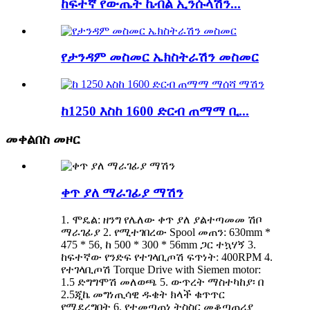
ከፍተኛ የውጤት ኬብል ኢንሱላሽን...
የታንዳም መስመር ኤክስትራሽን መስመር
ከ1250 እስከ 1600 ድርብ ጠማማ ቢ...
መቀልበስ መዞር
ቀጥ ያለ ማራገፊያ ማሽን
1. ሞዴል: ዘንግ የሌለው ቀጥ ያለ ያልተጣመመ ሽቦ
ማራገፊያ 2. የሚተገበረው Spool መጠን: 630mm *
475 * 56, ከ 500 * 300 * 56mm ጋር ተኳሃኝ 3.
ከፍተኛው የንድፍ የተገላቢጦሽ ፍጥነት: 400RPM 4.
የተገላቢጦሽ Torque Drive with Siemen motor:
1.5 ድግግሞሽ መለወጫ 5. ውጥረት ማስተካከያ፡ በ
2.5ጂኬ መግነጢሳዊ ዱቄት ክላች ቁጥጥር
የሚደረግበት 6. የተመጣጠነ ትስስር መቆጣጠሪያ