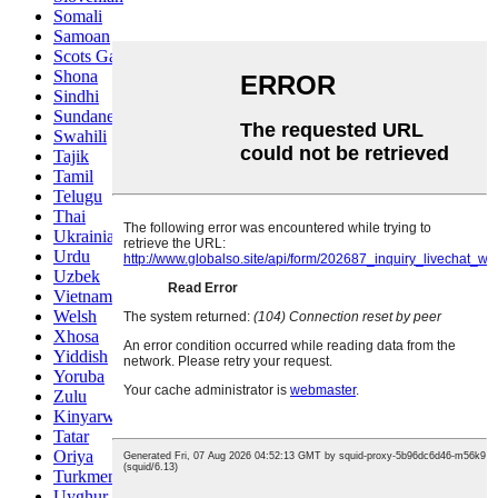
Somali
Samoan
Scots Gaelic
Shona
Sindhi
Sundanese
Swahili
Tajik
Tamil
Telugu
Thai
Ukrainian
Urdu
Uzbek
Vietnamese
Welsh
Xhosa
Yiddish
Yoruba
Zulu
Kinyarwanda
Tatar
Oriya
Turkmen
Uyghur