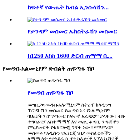
ከፍተኛ የውጤት ኬብል ኢንሱላሽን...
የታንዳም መስመር ኤክስትራሽን መስመር
ከ1250 እስከ 1600 ድርብ ጠማማ ቢ...
የመዳብ-አልሙኒየም ድብልቅ ጠፍጣፋ ሽቦ
የመዳብ ጠፍጣፋ ሽቦ
መግቢያ፡የመዳብ-አሉሚኒየም ስትሪፕ ክላዲንግ
ፕሮዳክሽን መስመር የመዳብ እና የአሉሚኒየም
ባህሪያትን በማጣመር ከፍተኛ አፈጻጸም ያላቸው፣ ብዙ
ተግባራዊ፣ አስተማማኝ እና ወጪ ቆጣቢ ንጣፎችን
የሚያመርት የቴክኖሎጂ ግኝት ነው። የማምረቻ
መስመሩ የአዲሱን የኢነርጂ ገበያ መስፈርቶችን
ለማሟላት የተነደፈ ሲሆን ከሌሎች አፕሊኬሽኖች