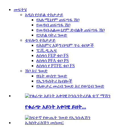
መፍትሄ
አዲስ የኃይል ተከታታይ
የአሉሚኒየም ጠፍጣፋ ሽቦ
የመዳብ ጠፍጣፋ ሽቦ
የመዳብ-አልሙኒየም ድብልቅ ጠፍጣፋ ሽቦ
የኃይል ባትሪ ገመድ
ቴፍሎን ተከታታይ
የሕክምና እጅግ በጣም ጥሩ ቱቦዎች
ፒ.ቪ.ዲ.ኤፍ
ለስላሳ FEP ቱቦ FS
ለስላሳ PFA ቱቦ PS
ለስላሳ የ PTFE ቱቦ FS
ሽቦ እና ገመድ
የቤት ውስጥ ገመድ
የኢንዱስትሪ ኬብሎች
የአውታረ መረብ ገመድ እና የውሂብ ገመድ
የቁራጭ አይነት አቀባዊ ይዘት...