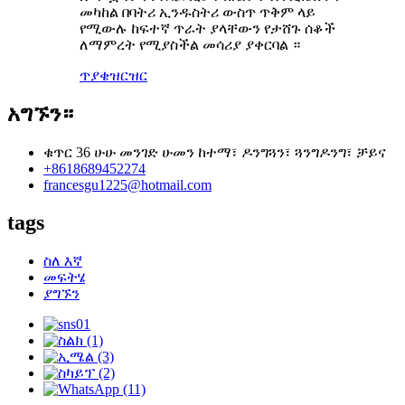
መካከል በባትሪ ኢንዱስትሪ ውስጥ ጥቅም ላይ
የሚውሉ ከፍተኛ ጥራት ያላቸውን የታሸጉ ሰቆች
ለማምረት የሚያስችል መሳሪያ ያቀርባል ።
ጥያቄ
ዝርዝር
አግኙን።
ቁጥር 36 ሁሁ መንገድ ሁመን ከተማ፣ ዶንግጓን፣ ጓንግዶንግ፣ ቻይና
+8618689452274
francesgu1225@hotmail.com
tags
ስለ እኛ
መፍትሄ
ያግኙን