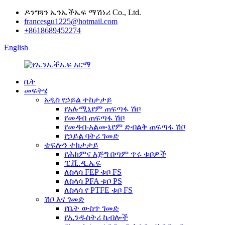
ዶንግጓን ኤንኤችኤፍ ማሽነሪ Co., Ltd.
francesgu1225@hotmail.com
+8618689452274
English
ቤት
መፍትሄ
አዲስ የኃይል ተከታታይ
የአሉሚኒየም ጠፍጣፋ ሽቦ
የመዳብ ጠፍጣፋ ሽቦ
የመዳብ-አልሙኒየም ድብልቅ ጠፍጣፋ ሽቦ
የኃይል ባትሪ ገመድ
ቴፍሎን ተከታታይ
የሕክምና እጅግ በጣም ጥሩ ቱቦዎች
ፒ.ቪ.ዲ.ኤፍ
ለስላሳ FEP ቱቦ FS
ለስላሳ PFA ቱቦ PS
ለስላሳ የ PTFE ቱቦ FS
ሽቦ እና ገመድ
የቤት ውስጥ ገመድ
የኢንዱስትሪ ኬብሎች