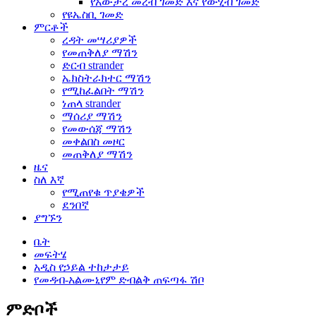
የአውታረ መረብ ገመድ እና የውሂብ ገመድ
የዩኤስቢ ገመድ
ምርቶች
ረዳት መሣሪያዎች
የመጠቅለያ ማሽን
ድርብ strander
ኤክስትራክተር ማሽን
የሚከፈልበት ማሽን
ነጠላ strander
ማሰሪያ ማሽን
የመውሰጃ ማሽን
መቀልበስ መዞር
መጠቅለያ ማሽን
ዜና
ስለ እኛ
የሚጠየቁ ጥያቄዎች
ደንበኛ
ያግኙን
ቤት
መፍትሄ
አዲስ የኃይል ተከታታይ
የመዳብ-አልሙኒየም ድብልቅ ጠፍጣፋ ሽቦ
ምድቦች