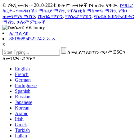
© የቅጂ መብት - 2010-2024: ሁሉም መብቶች የተጠበቁ ናቸው.
የጣቢያ
ካርታ
-
የመዳብ ሽቦ ማሰሪያ ማሽን
,
የፕላስቲክ ማስወጫ ማሽን
,
የሽቦ
ጠመዝማዛ ማሽን
,
የኬብል ማሽን
,
ማሰሪያ ማሽን
,
የኬብል ኤክስትራክተር
ማሽን
,
ሁሉም ምርቶች
ኢሜል ላክ
8618689452274 እ.ኤ.አ
x
ለመፈለግ አስገባን ወይም ESCን
ለመዝጋት ይንኩ።
English
French
German
Portuguese
Spanish
Russian
Japanese
Korean
Arabic
Irish
Greek
Turkish
Italian